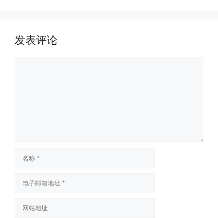
发表评论
评
论
名
称
电
子
邮
网
箱
站
地