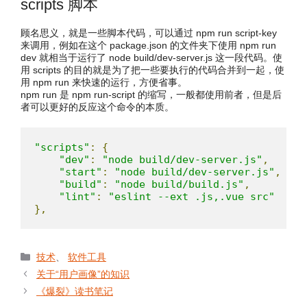
scripts 脚本
顾名思义，就是一些脚本代码，可以通过 npm run script-key
来调用，例如在这个 package.json 的文件夹下使用 npm run
dev 就相当于运行了 node build/dev-server.js 这一段代码。使
用 scripts 的目的就是为了把一些要执行的代码合并到一起，使
用 npm run 来快速的运行，方便省事。
npm run 是 npm run-script 的缩写，一般都使用前者，但是后
者可以更好的反应这个命令的本质。
"scripts"
:
{
"dev"
:
"node build/dev-server.js"
,
"start"
:
"node build/dev-server.js"
,
"build"
:
"node build/build.js"
,
"lint"
:
"eslint --ext .js,.vue src"
},
分
技术
、
软件工具
类
关于“用户画像”的知识
《爆裂》读书笔记