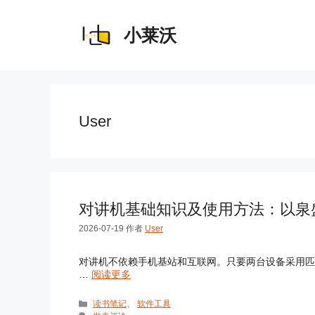
跳
至
内
小莱沃
容
User
对讲机基础知识及使用方法：以泉盛 
2026-07-19
作者
User
对讲机不依赖手机基站和互联网。只要两台设备采用匹配
…
阅读更多
分
读书笔记
、
软件工具