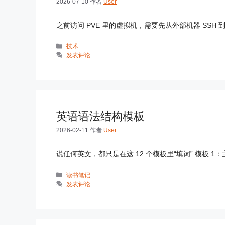
2026-07-10
作者
User
之前访问 PVE 里的虚拟机，需要先从外部机器 SSH
分
技术
类
发表评论
英语语法结构模板
2026-02-11
作者
User
说任何英文，都只是在这 12 个模板里“填词” 模板 1：
分
读书笔记
类
发表评论