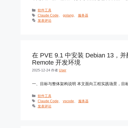
分
软件工具
类
标
Claude Code
、
golang
、
服务器
签
发表评论
在 PVE 9.1 中安装 Debian 13，并配置
Remote 开发环境
2025-12-24
作者
User
一、目标与整体架构说明 本文面向工程实践场景，目标是在 Pr
分
软件工具
类
标
Claude Code
、
vscode
、
服务器
签
发表评论