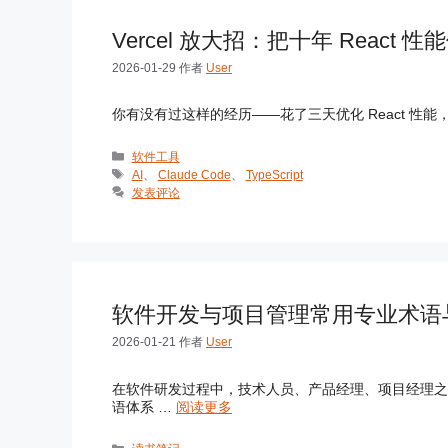
Vercel 放大招：把十年 React
2026-01-29
作者
User
你有没有过这样的经历——花了三天优化 React 性能，拆
分
软件工具
类
标
AI
、
Claude Code
、
TypeScript
签
发表评论
软件开发与项目管理常用专业术语
2026-01-21
作者
User
在软件研发过程中，技术人员、产品经理、项目经理之
语体系 …
阅读更多