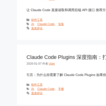
让 Claude Code 直接读取和调用后端 API 接口 推荐方案
分
软件工具
类
标
AI
、
Claude Code
、
安装
签
发表评论
Claude Code Plugins 深度
2026-01-07
作者
User
引言：为什么你需要了解 Claude Code Plugins 如果你
分
软件工具
类
标
AI
、
Claude Code
、
手册
签
发表评论