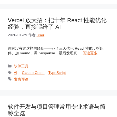
Vercel 放大招：把十年 React 性能优化
经验，直接喂给了 AI
2026-01-29
作者
User
你有没有过这样的经历——花了三天优化 React 性能，拆组
件、加 memo、调 Suspense，最后发现真 …
阅读更多
分
软件工具
类
标
AI
、
Claude Code
、
TypeScript
签
发表评论
软件开发与项目管理常用专业术语与简
称全览