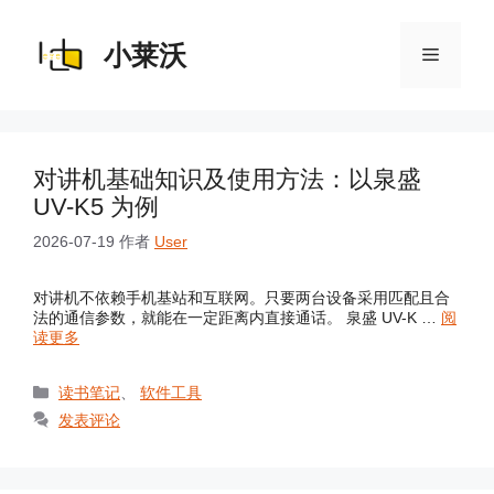
跳
至
内
小莱沃
菜
容
单
对讲机基础知识及使用方法：以泉盛
UV-K5 为例
2026-07-19
作者
User
对讲机不依赖手机基站和互联网。只要两台设备采用匹配且合
法的通信参数，就能在一定距离内直接通话。 泉盛 UV-K …
阅
读更多
分
读书笔记
、
软件工具
类
发表评论