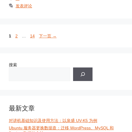
签
发表评论
页
页
页
1
2
…
14
下一页
→
面
面
面
搜索
最新文章
对讲机基础知识及使用方法：以泉盛 UV-K5 为例
Ubuntu 服务器更换数据盘：迁移 WordPress、MySQL 和