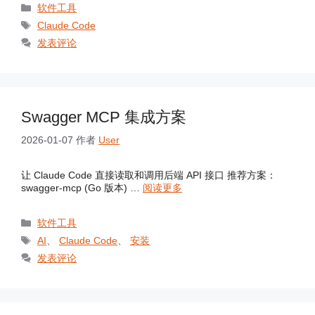
分
软件工具
类
标
Claude Code
签
发表评论
Swagger MCP 集成方案
2026-01-07
作者
User
让 Claude Code 直接读取和调用后端 API 接口 推荐方案：
swagger-mcp (Go 版本) …
阅读更多
分
软件工具
类
标
AI
、
Claude Code
、
安装
签
发表评论