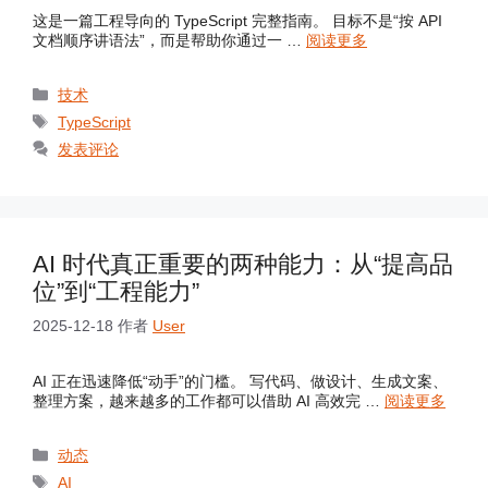
这是一篇工程导向的 TypeScript 完整指南。 目标不是“按 API
文档顺序讲语法”，而是帮助你通过一 …
阅读更多
分
技术
类
标
TypeScript
签
发表评论
AI 时代真正重要的两种能力：从“提高品
位”到“工程能力”
2025-12-18
作者
User
AI 正在迅速降低“动手”的门槛。 写代码、做设计、生成文案、
整理方案，越来越多的工作都可以借助 AI 高效完 …
阅读更多
分
动态
类
标
AI