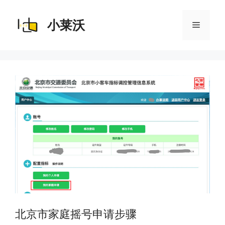
跳
至
内
小莱沃
菜
容
单
北京市家庭摇号申请步骤