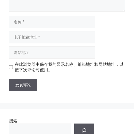
名
称
电
子
邮
网
箱
站
地
地
址
在此浏览器中保存我的显示名称、邮箱地址和网站地址，以
址
便下次评论时使用。
搜索