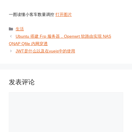
一图读懂小客车数量调控
打开图片
分
生活
类
Ubuntu 搭建 Frp 服务器，Openwrt 软路由实现 NAS
QNAP Qfile 内网穿透
JWT是什么以及在vuejs中的使用
发表评论
评
论