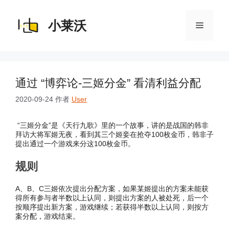
跳
至
内
小莱沃
菜
容
单
通过 “博弈论-三姬分金” 看清利益分配
2020-09-24
作者
User
“三姬分金”是《天行九歌》里的一个故事，讲的是战国的韩非
拜访大将军姬无夜，看到其三个姬妾在抢夺100枚金币，韩非子
提出通过一个游戏来分这100枚金币。
规则
A、B、C三姬依次提出分配方案，如果某姬提出的方案未能获
得所有参与者半数以上认同，则提出方案的人被处死，后一个
按顺序提出新方案，游戏继续；若获得半数以上认同，则按方
案分配，游戏结束。