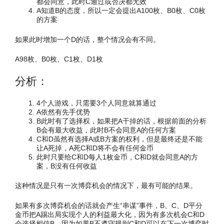
都会同意，此时C通过或否决都无效
A知道B的态度，所以一定会提出A100枚、B0枚、C0枚
的方案
如果此时增加一个D的话，整个情况会有不同。
A98枚、B0枚、C1枚、D1枚
分析：
4个人游戏，只需要3个人同意就算通过
A依然有先手优势
B此时有了选择权，如果把A干掉的话，根据前面的分析
B会有最大收益，此时B不会同意A的任何方案
C和D虽然有选择A或B方案的权利，但是最终还是不能
让A死掉，A死C和D将不会有任何金币
此时只要给C和D每人1枚金币，C和D就会同意A的方
案，B没有任何收益
这种情况是只有一次博弈机会的情况下，最有可能的结果。
如果有多次博弈机会的话就会产生“串谋”事件，B、C、D平分
金币把A踢出局实现个人的利益最大化，因为有多次机会C和D
会选择相信B，因为如果B不遵守规则C和D可以在下一次博弈时