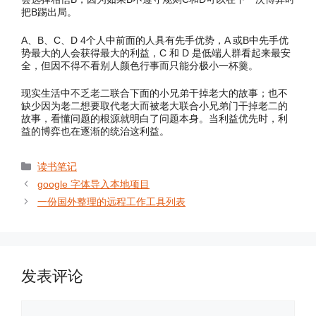
把B踢出局。
A、B、C、D 4个人中前面的人具有先手优势，A 或B中先手优
势最大的人会获得最大的利益，C 和 D 是低端人群看起来最安
全，但因不得不看别人颜色行事而只能分极小一杯羹。
现实生活中不乏老二联合下面的小兄弟干掉老大的故事；也不
缺少因为老二想要取代老大而被老大联合小兄弟门干掉老二的
故事，看懂问题的根源就明白了问题本身。当利益优先时，利
益的博弈也在逐渐的统治这利益。
分
读书笔记
类
google 字体导入本地项目
一份国外整理的远程工作工具列表
发表评论
评