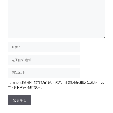
论
名
称
电
子
邮
网
箱
站
地
地
址
在此浏览器中保存我的显示名称、邮箱地址和网站地址，以
址
便下次评论时使用。