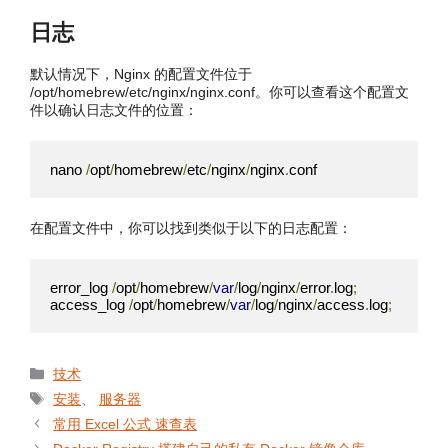
日志
默认情况下，Nginx 的配置文件位于
/opt/homebrew/etc/nginx/nginx.conf。你可以查看这个配置文
件以确认日志文件的位置：
nano 
/
opt
/
homebrew
/
etc
/
nginx
/
nginx
.
conf
在配置文件中，你可以找到类似于以下的日志配置：
error_log 
/
opt
/
homebrew
/
var
/
log
/
nginx
/
error
.
log
;
access_log 
/
opt
/
homebrew
/
var
/
log
/
nginx
/
access
.
log
;
分
技术
类
标
安装
、
服务器
签
常用 Excel 公式 速查表