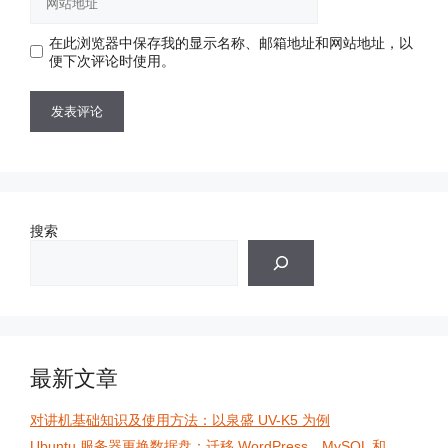
站
地
地
址
在此浏览器中保存我的显示名称、邮箱地址和网站地址，以
址
便下次评论时使用。
搜索
最新文章
对讲机基础知识及使用方法：以泉盛 UV-K5 为例
Ubuntu 服务器更换数据盘：迁移 WordPress、MySQL 和