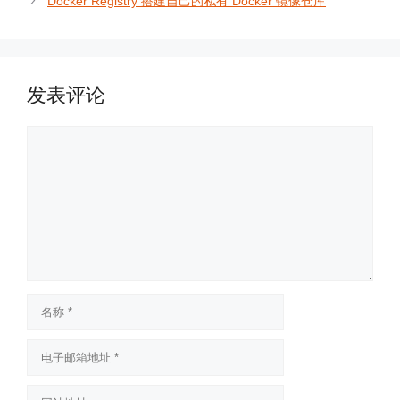
Docker Registry 搭建自己的私有 Docker 镜像仓库
发表评论
评
论
名
称
电
子
邮
网
箱