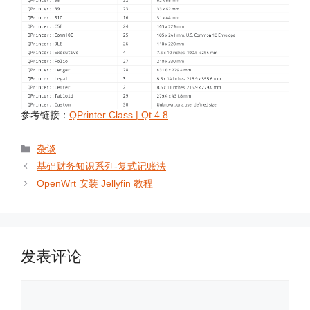
参考链接：
QPrinter Class | Qt 4.8
分
杂谈
类
基础财务知识系列-复式记账法
OpenWrt 安装 Jellyfin 教程
发表评论
评
论