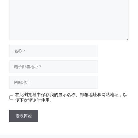
名
称
电
子
邮
网
箱
站
地
地
址
在此浏览器中保存我的显示名称、邮箱地址和网站地址，以
址
便下次评论时使用。