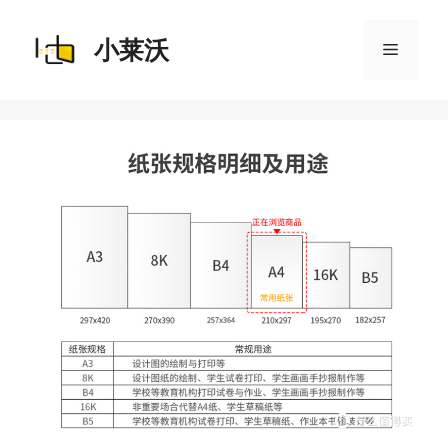
跳
至
内
小莱沃
菜
容
单