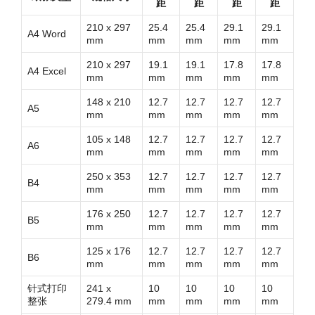
距
距
距
距
210 x 297
25.4
25.4
29.1
29.1
A4 Word
mm
mm
mm
mm
mm
210 x 297
19.1
19.1
17.8
17.8
A4 Excel
mm
mm
mm
mm
mm
148 x 210
12.7
12.7
12.7
12.7
A5
mm
mm
mm
mm
mm
105 x 148
12.7
12.7
12.7
12.7
A6
mm
mm
mm
mm
mm
250 x 353
12.7
12.7
12.7
12.7
B4
mm
mm
mm
mm
mm
176 x 250
12.7
12.7
12.7
12.7
B5
mm
mm
mm
mm
mm
125 x 176
12.7
12.7
12.7
12.7
B6
mm
mm
mm
mm
mm
针式打印
241 x
10
10
10
10
整张
279.4 mm
mm
mm
mm
mm