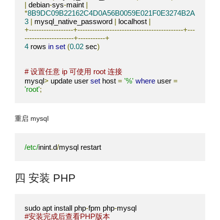
|
 debian
-
sys
-
maint 
|
*
8B9DC09B22162C4D0A56B0059E021F0E3274B2A
3
|
 mysql_native_password 
|
 localhost 
|
+------------------+-------------------------------------------+---
--------------------+-----------+
4
 rows 
in
set
(
0.02
 sec
)
# 设置任意 ip 可使用 root 连接
mysql
>
 update user 
set
 host 
=
'%'
where
 user 
=
'root'
;
重启 mysql
/etc/
inint
.
d
/
mysql restart
四 安装 PHP
sudo apt install php
-
fpm php
-
#安装完成后查看PHP版本