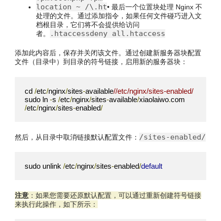
location
~
/
\.ht
• 最后一个位置块处理 Nginx 不
处理的文件。通过添加指令，如果任何文件碰巧进入文
档根目录，它们将不会提供给访问
.
htaccessdeny all
.
htaccess
者。
添加此内容后，保存并关闭该文件。通过创建新服务器块配置
文件（目录中）到目录的符号链接，启用新的服务器块：
cd 
/
etc
/
nginx
/
sites
-
available
//etc/nginx/sites-enabled/
sudo ln 
-
s 
/
etc
/
nginx
/
sites
-
available
/
xiaolaiwo
.
com 
/
etc
/
nginx
/
sites
-
enabled
/
/sites-enabled/
然后，从目录中取消链接默认配置文件：
sudo unlink 
/
etc
/
nginx
/
sites
-
enabled
/
default
注意
：如果您需要还原默认配置，可以通过重新创建符号链接
来执行此操作，如下所示：