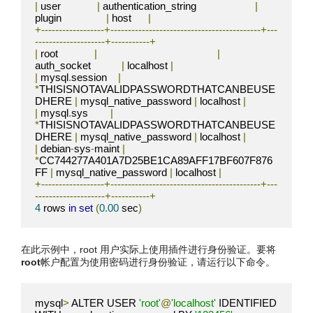
|
 user             
|
 authentication_string                     
|
plugin                
|
 host      
|
+------------------+-------------------------------------------+---
--------------------+-----------+
|
 root             
|
|
auth_socket           
|
 localhost 
|
|
 mysql
.
session    
|
*
THISISNOTAVALIDPASSWORDTHATCANBEUSE
DHERE 
|
 mysql_native_password 
|
 localhost 
|
|
 mysql
.
sys        
|
*
THISISNOTAVALIDPASSWORDTHATCANBEUSE
DHERE 
|
 mysql_native_password 
|
 localhost 
|
|
 debian
-
sys
-
maint 
|
*
CC744277A401A7D25BE1CA89AFF17BF607F876
FF 
|
 mysql_native_password 
|
 localhost 
|
+------------------+-------------------------------------------+---
--------------------+-----------+
4
 rows 
in
set
(
0.00
 sec
)
在此示例中，root 用户实际上使用插件进行身份验证。要将
root
帐户配置为使用密码进行身份验证，请运行以下命令。
mysql
>
 ALTER USER 
'root'
@
'localhost'
 IDENTIFIED 