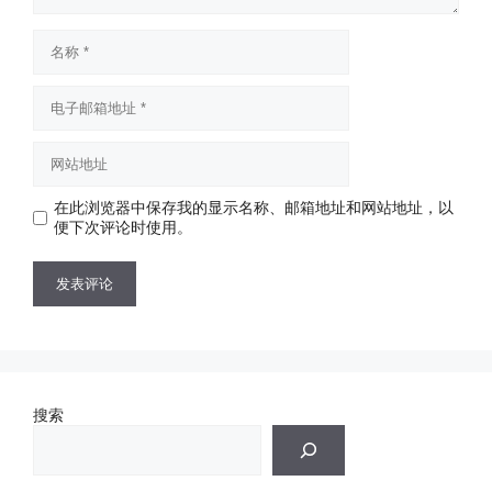
名
称
电
子
邮
网
箱
站
地
地
址
在此浏览器中保存我的显示名称、邮箱地址和网站地址，以
址
便下次评论时使用。
搜索