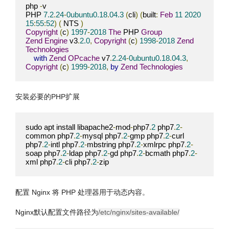
php 
-
v

PHP 
7.2
.
24
-
0ubuntu0.18
.
04.3
(
cli
)
(
built
:
Feb
11
2020
15
:
55
:
52
)
(
 NTS 
)
Copyright
(
c
)
1997
-
2018
The
 PHP 
Group
Zend
Engine
 v3
.
2.0
,
Copyright
(
c
)
1998
-
2018
Zend
Technologies
with
Zend
OPcache
 v7
.
2.24
-
0ubuntu0.18
.
04.3
,
Copyright
(
c
)
1999
-
2018
,
by
Zend
Technologies
安装必要的PHP扩展
sudo apt install libapache2
-
mod
-
php7
.
2
 php7
.
2
-
common php7
.
2
-
mysql php7
.
2
-
gmp php7
.
2
-
curl 
php7
.
2
-
intl php7
.
2
-
mbstring php7
.
2
-
xmlrpc php7
.
2
-
soap php7
.
2
-
ldap php7
.
2
-
gd php7
.
2
-
bcmath php7
.
2
-
xml php7
.
2
-
cli php7
.
2
-
zip
配置 Nginx 将 PHP 处理器用于动态内容
。
Nginx默认配置文件路径为
/etc/nginx/sites-available/