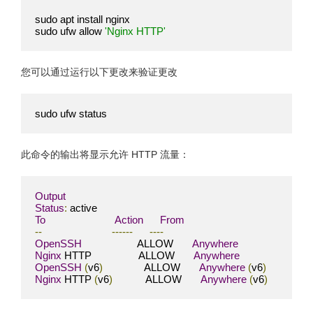
sudo apt install nginx

sudo ufw allow 
'Nginx HTTP'
您可以通过运行以下更改来验证更改
sudo ufw status
此命令的输出将显示允许 HTTP 流量：
Output
Status
:
To
Action
From
--
------
----
OpenSSH
                    ALLOW       
Anywhere
Nginx
 HTTP                 ALLOW       
Anywhere
OpenSSH
(
v6
)
               ALLOW       
Anywhere
(
v6
)
Nginx
 HTTP 
(
v6
)
            ALLOW       
Anywhere
(
v6
)