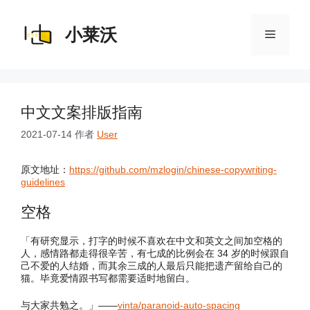
跳
至
内
小莱沃
菜
容
单
中文文案排版指南
2021-07-14
作者
User
原文地址：
https://github.com/mzlogin/chinese-copywriting-
guidelines
空格
「有研究显示，打字的时候不喜欢在中文和英文之间加空格的
人，感情路都走得很辛苦，有七成的比例会在 34 岁的时候跟自
己不爱的人结婚，而其余三成的人最后只能把遗产留给自己的
猫。毕竟爱情跟书写都需要适时地留白。
与大家共勉之。」——
vinta/paranoid-auto-spacing