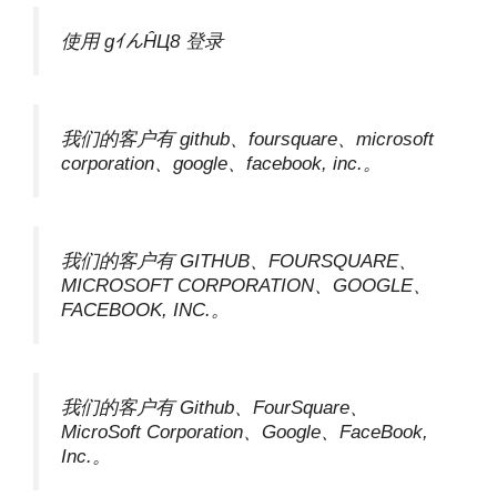
使用 gｲんĤЦ8 登录
我们的客户有 github、foursquare、microsoft
corporation、google、facebook, inc.。
我们的客户有 GITHUB、FOURSQUARE、
MICROSOFT CORPORATION、GOOGLE、
FACEBOOK, INC.。
我们的客户有 Github、FourSquare、
MicroSoft Corporation、Google、FaceBook,
Inc.。