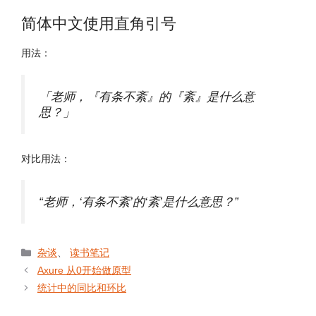
简体中文使用直角引号
用法：
「老师，『有条不紊』的『紊』是什么意
思？」
对比用法：
“老师，‘有条不紊’的‘紊’是什么意思？”
分
杂谈
、
读书笔记
类
Axure 从0开始做原型
统计中的同比和环比