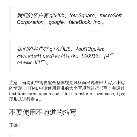
我们的客户有 gitHub、fourSquare、microSoft
Corporation、google、faceBook, Inc.。
我们的客户有 gｲんĤЦ8、ｷouЯƧquﾑгє、
๓เςг๏ร๏Ŧt ς๏гק๏гคtเ๏ภn、900913、ƒ4ᄃ
ëв๏๏к, IПᄃ.。
注意：当网页中需要配合整体视觉风格而出现全部大写／小写
的情形，HTML 中请使用标准的大小写规范进行书写；并通过
text-transform: uppercase;／text-transform: lowercase; 对表
现形式进行定义。
不要使用不地道的缩写
正确：