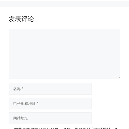
发表评论
评
论
名
称
电
子
邮
网
箱
站
地
地
址